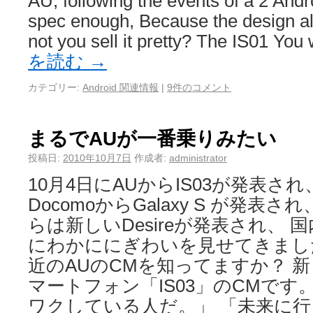
AU, following the events of a 2 And
spec enough, Because the design a
not you sell it pretty? The IS01 Yo
を読む
→
カテゴリー:
Android 関連情報
|
9件のコメント
まるでAUが一番乗りみたい
投稿日:
2010年10月7日
作成者:
administrator
10月4日にAUからIS03が発表され、
DocomoからGalaxy S が発表され、
らは新しいDesireが発表され、 国内
にわかににぎわいを見せてきまし
近のAUのCMを知ってますか？ 新し
マートフォン「IS03」のCMです
ワクしている人だ。」 「未来に