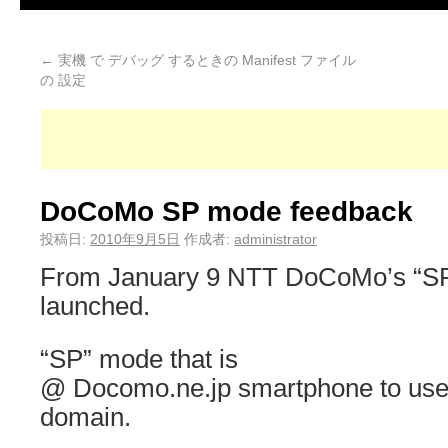
←
実機 で デバッグ するときの Manifest ファイル
の 設定
DoCoMo SP mode feedback
投稿日:
2010年9月5日
作成者:
administrator
From January 9 NTT DoCoMo’s “S
launched.
“SP” mode that is
@ Docomo.ne.jp smartphone to use 
domain.